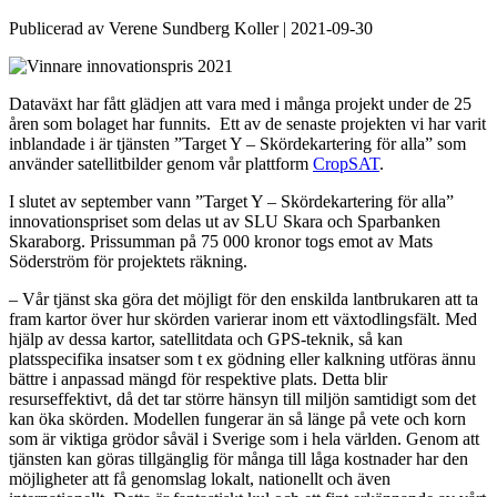
Publicerad av Verene Sundberg Koller
|
2021-09-30
Dataväxt har fått glädjen att vara med i många projekt under de 25
åren som bolaget har funnits. Ett av de senaste projekten vi har varit
inblandade i är tjänsten ”Target Y – Skördekartering för alla” som
använder satellitbilder genom vår plattform
CropSAT
.
I slutet av september vann ”Target Y – Skördekartering för alla”
innovationspriset som delas ut av SLU Skara och Sparbanken
Skaraborg. Prissumman på 75 000 kronor togs emot av Mats
Söderström för projektets räkning.
– Vår tjänst ska göra det möjligt för den enskilda lantbrukaren att ta
fram kartor över hur skörden varierar inom ett växtodlingsfält. Med
hjälp av dessa kartor, satellitdata och GPS-teknik, så kan
platsspecifika insatser som t ex gödning eller kalkning utföras ännu
bättre i anpassad mängd för respektive plats. Detta blir
resurseffektivt, då det tar större hänsyn till miljön samtidigt som det
kan öka skörden. Modellen fungerar än så länge på vete och korn
som är viktiga grödor såväl i Sverige som i hela världen. Genom att
tjänsten kan göras tillgänglig för många till låga kostnader har den
möjligheter att få genomslag lokalt, nationellt och även