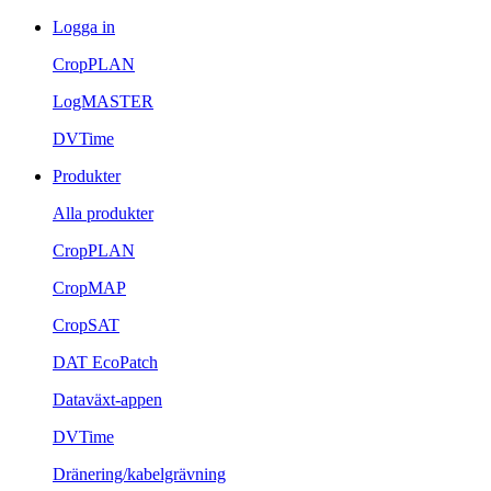
Logga in
CropPLAN
LogMASTER
DVTime
Produkter
Alla produkter
CropPLAN
CropMAP
CropSAT
DAT EcoPatch
Dataväxt-appen
DVTime
Dränering/kabelgrävning