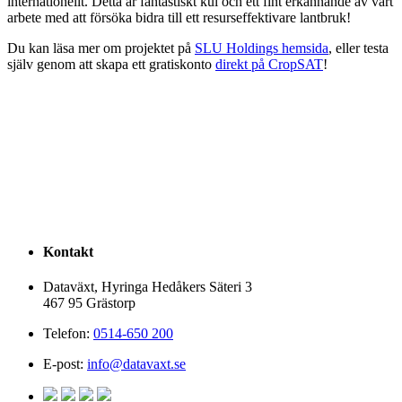
internationellt. Detta är fantastiskt kul och ett fint erkännande av vårt
arbete med att försöka bidra till ett resurseffektivare lantbruk!
Du kan läsa mer om projektet på
SLU Holdings hemsida
, eller testa
själv genom att skapa ett gratiskonto
direkt på CropSAT
!
Kontakt
Dataväxt, Hyringa Hedåkers Säteri 3
467 95 Grästorp
Telefon:
0514-650 200
E-post:
info@datavaxt.se