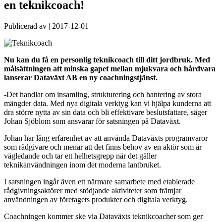
en teknikcoach!
Publicerad av
|
2017-12-01
Nu kan du få en personlig teknikcoach till ditt jordbruk. Med
målsättningen att minska gapet mellan mjukvara och hårdvara
lanserar Dataväxt AB en ny coachningstjänst.
-Det handlar om insamling, strukturering och hantering av stora
mängder data. Med nya digitala verktyg kan vi hjälpa kunderna att
dra större nytta av sin data och bli effektivare beslutsfattare, säger
Johan Sjöblom som ansvarar för satsningen på Dataväxt.
Johan har lång erfarenhet av att använda Dataväxts programvaror
som rådgivare och menar att det finns behov av en aktör som är
vägledande och tar ett helhetsgrepp när det gäller
teknikanvändningen inom det moderna lantbruket.
I satsningen ingår även ett närmare samarbete med etablerade
rådgivningsaktörer med stödjande aktiviteter som främjar
användningen av företagets produkter och digitala verktyg.
Coachningen kommer ske via Dataväxts teknikcoacher som ger