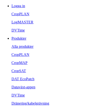
Logga in
CropPLAN
LogMASTER
DVTime
Produkter
Alla produkter
CropPLAN
CropMAP
CropSAT
DAT EcoPatch
Dataväxt-appen
DVTime
Dränering/kabelgrävning