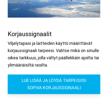
Korjaussignaalit
Viljelytapasi ja laitteiden käyttö määrittävät
korjaussignaali tarpeesi. Valitse mikä on sinulle
oikea tarkkuus, jolla vältyt päällekkäin ajoilta tai
ylimääräisiltä raoilta.
LUE LISÄÄ JA LÖYDÄ TARPEISIISI
SOPIVA KORJAUSSIGNAALI