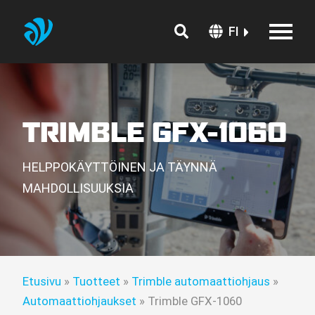
FI
TRIMBLE GFX-1060
HELPPOKÄYTTÖINEN JA TÄYNNÄ
MAHDOLLISUUKSIA
Etusivu
»
Tuotteet
»
Trimble automaattiohjaus
»
Automaattiohjaukset
»
Trimble GFX-1060