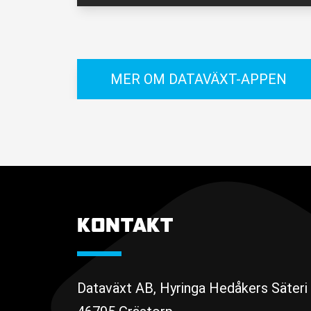
MER OM DATAVÄXT-APPEN
KONTAKT
Dataväxt AB, Hyringa Hedåkers Säteri