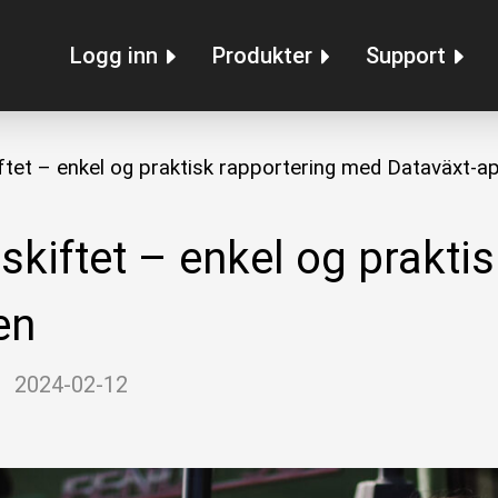
Logg inn
Produkter
Support
ftet – enkel og praktisk rapportering med Dataväxt-a
skiftet – enkel og prakti
en
|
2024-02-12