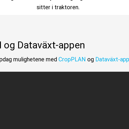
sitter i traktoren.
 og Dataväxt-appen
ppdag mulighetene med
CropPLAN
og
Dataväxt-ap