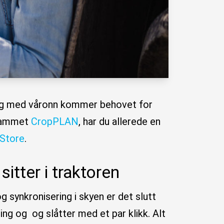
e? Og med våronn kommer behovet for
grammet
CropPLAN
, har du allerede en
Store
.
tter i traktoren
g synkronisering i skyen er det slutt
ing og og slåtter med et par klikk. Alt