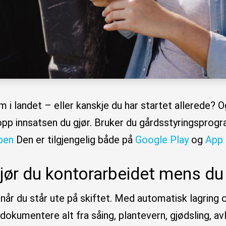
om i landet – eller kanskje du har startet allered
opp innsatsen du gjør. Bruker du gårdsstyringspro
pen
Den er tilgjengelig både på
Google Play
og
App 
r du kontorarbeidet mens du si
år du står ute på skiftet. Med automatisk lagring o
dokumentere alt fra såing, plantevern, gjødsling, avl