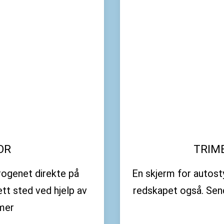
OR
TRIM
ogenet direkte på
En skjerm for autost
ett sted ved hjelp av
redskapet også. Send 
tmer