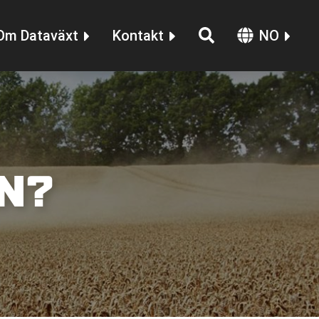
Om Dataväxt
Kontakt
NO
IN?