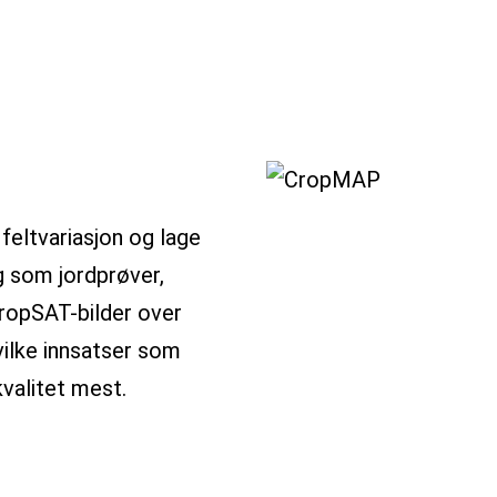
feltvariasjon og lage
ag som jordprøver,
CropSAT-bilder over
vilke innsatser som
kvalitet mest.