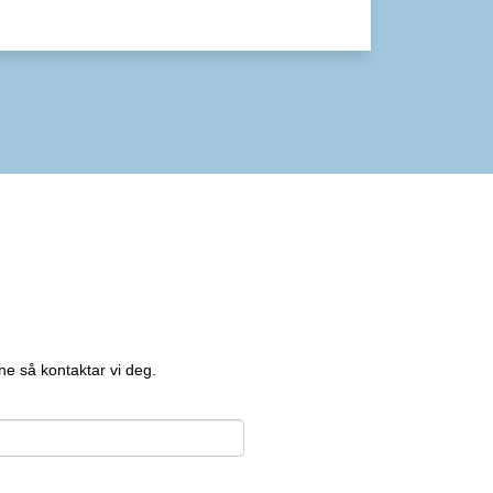
eblokkeringen, så dukker
p – helt magisk!