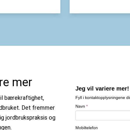
ere mer
Prøv å slå av annons
skjemaet op
til bærekraftighet,
rdbruket. Det fremmer
ig jordbrukspraksis og
ngen.