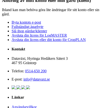
Ändring av mitt konto eller min gård (klient)
Ibland kan man behöva göra lite ändringar för sitt konto eller sin
gård.
Byta kontots e-post
Fullständigt ägarbyte
Slå ihop gårdar/klienter
Avsluta din licens för LogMASTER
Avsluta din licens eller ditt konto för CropPLAN
Kontakt
Dataväxt, Hyringa Hedåkers Säteri 3
467 95 Grästorp
Telefon:
0514-650 200
E-post:
info@datavaxt.se
Länkar
Användarvillkor