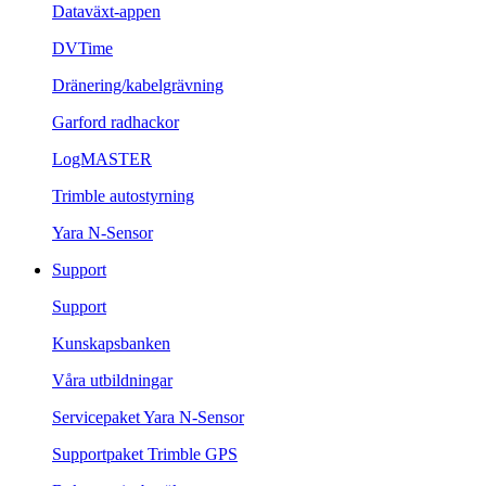
Dataväxt-appen
DVTime
Dränering/kabelgrävning
Garford radhackor
LogMASTER
Trimble autostyrning
Yara N-Sensor
Support
Support
Kunskapsbanken
Våra utbildningar
Servicepaket Yara N-Sensor
Supportpaket Trimble GPS