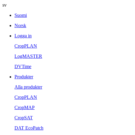
sv
Suomi
Norsk
Logga in
CropPLAN
LogMASTER
DVTime
Produkter
Alla produkter
CropPLAN
CropMAP
CropSAT
DAT EcoPatch